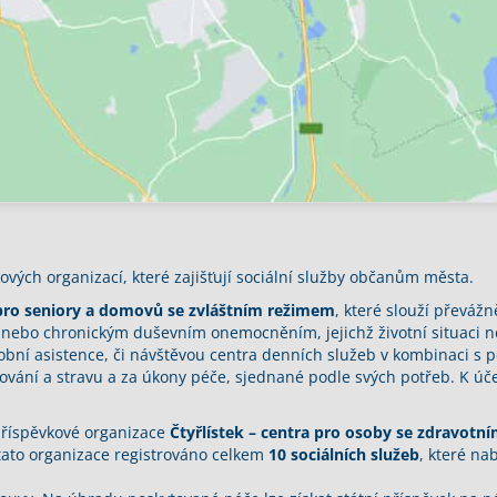
ových organizací, které zajišťují sociální služby občanům města.
ro seniory a domovů se zvláštním režimem
, které slouží převážn
ebo chronickým duševním onemocněním, jejichž životní situaci nel
obní asistence, či návštěvou centra denních služeb v kombinaci s 
vání a stravu a za úkony péče, sjednané podle svých potřeb. K úč
příspěvkové organizace
Čtyřlístek – centra pro osoby se zdravotn
tato organizace registrováno celkem
10 sociálních služeb
, které na