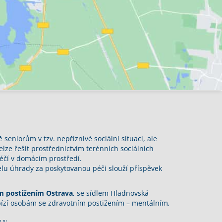
ě seniorům v tzv. nepříznivé sociální situaci, ale
ze řešit prostřednictvím terénních sociálních
péčí v domácím prostředí.
elu úhrady za poskytovanou péči slouží příspěvek
ím postižením Ostrava
, se sídlem Hladnovská
bízí osobám se zdravotním postižením – mentálním,