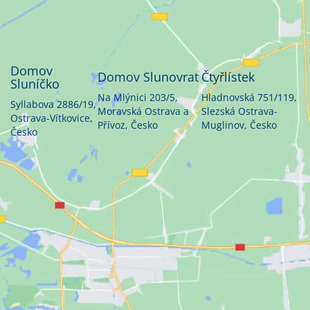
Domov
Domov Slunovrat
Čtyřlístek
Sluníčko
Na Mlýnici 203/5,
Hladnovská 751/119,
Syllabova 2886/19,
Moravská Ostrava a
Slezská Ostrava-
Ostrava-Vítkovice,
Přívoz, Česko
Muglinov, Česko
Česko