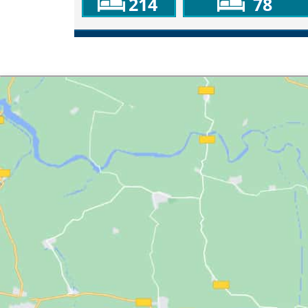
214
78