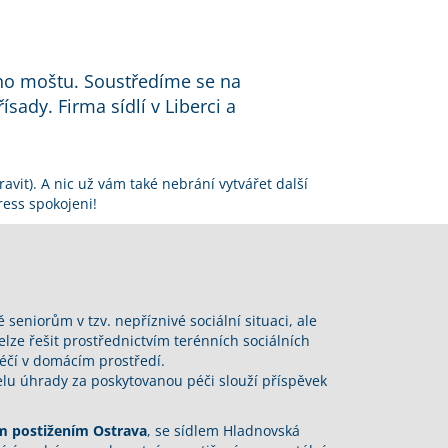
ého moštu. Soustředíme se na
ady. Firma sídlí v Liberci a
vit). A nic už vám také nebrání vytvářet další
ess spokojeni!
ě seniorům v tzv. nepříznivé sociální situaci, ale
ze řešit prostřednictvím terénních sociálních
péčí v domácím prostředí.
elu úhrady za poskytovanou péči slouží příspěvek
ím postižením Ostrava
, se sídlem Hladnovská