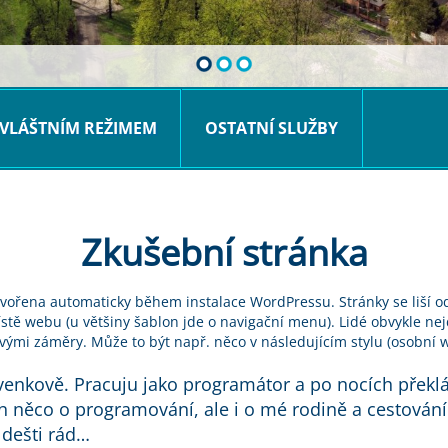
VLÁŠTNÍM REŽIMEM
OSTATNÍ SLUŽBY
Zkušební stránka
vytvořena automaticky během instalace WordPressu. Stránky se liší 
ístě webu (u většiny šablon jde o navigační menu). Lidé obvykle nejd
ými záměry. Může to být např. něco v následujícím stylu (osobní 
a venkově. Pracuju jako programátor a po nocích přek
 něco o programování, ale i o mé rodině a cestování. 
 dešti rád…