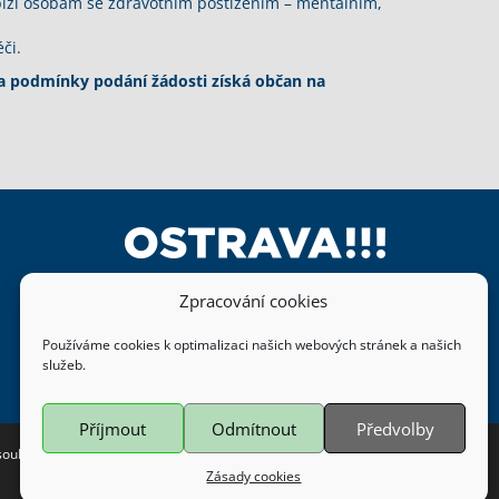
bízí osobám se zdravotním postižením – mentálním,
či.
 a podmínky podání žádosti získá občan na
Zpracování cookies
Používáme cookies k optimalizaci našich webových stránek a našich
služeb.
Příjmout
Odmítnout
Předvolby
 souhlasem Magistrátu města Ostravy.
Zásady cookies