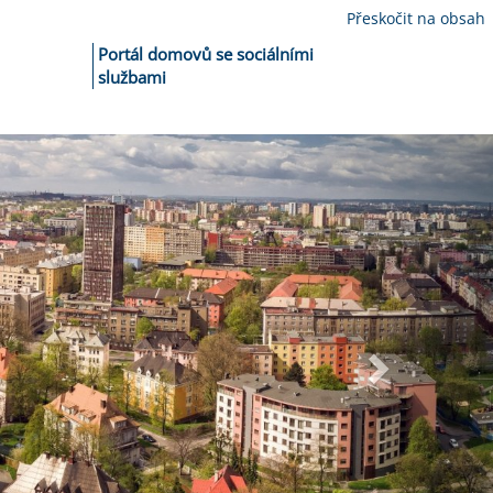
Přeskočit na obsah
Portál domovů se sociálními
službami
Následující