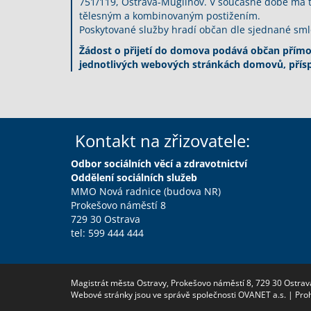
751/119, Ostrava-Muglinov. V současné době má 
tělesným a kombinovaným postižením.
Poskytované služby hradí občan dle sjednané smlo
Žádost o přijetí do domova podává občan přímo 
jednotlivých webových stránkách domovů, přís
Kontakt na zřizovatele:
Odbor sociálních věcí a zdravotnictví
Oddělení sociálních služeb
MMO Nová radnice (budova NR)
Prokešovo náměstí 8
729 30 Ostrava
tel: 599 444 444
Magistrát města Ostravy, Prokešovo náměstí 8, 729 30 Ostrav
Webové stránky jsou ve správě společnosti OVANET a.s. |
Proh