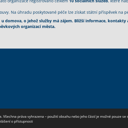
tato organizace registrováno celkem
10 sociálních služeb
, které na
uvy. Na úhradu poskytované péče lze získat státní příspěvek na pé
u domova, o jehož služby má zájem. Bližší informace, kontakty
pěvkových organizací města.
a. Všechna práva vyhrazena – použití obsahu nebo jeho částí je možné pouze se
lášení o přístupnosti