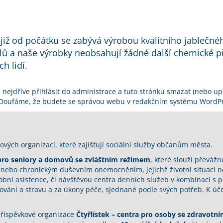
 již od počátku se zabývá výrobou kvalitního jablečn
ů a naše výrobky neobsahují žádné další chemické přís
h lidí.
nejdříve přihlásit do
administrace
a tuto stránku smazat (nebo upra
 Doufáme, že budete se správou webu v redakčním systému WordPr
ových organizací, které zajišťují sociální služby občanům města.
ro seniory a domovů se zvláštním režimem
, které slouží převážn
ebo chronickým duševním onemocněním, jejichž životní situaci nel
obní asistence, či návštěvou centra denních služeb v kombinaci s 
vání a stravu a za úkony péče, sjednané podle svých potřeb. K úč
příspěvkové organizace
Čtyřlístek – centra pro osoby se zdravotn